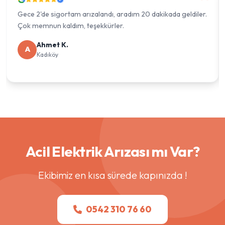
Gece 2'de sigortam arızalandı, aradım 20 dakikada geldiler.
Çok memnun kaldım, teşekkürler.
Ahmet K.
A
Kadıköy
Acil Elektrik Arızası mı Var?
Ekibimiz en kısa sürede kapınızda !
0542 310 76 60