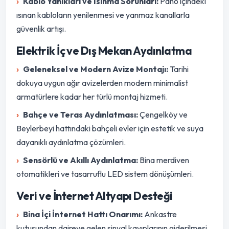
Kablo Yanıkları ve Isınma Sorunları:
Pano içindeki
ısınan kabloların yenilenmesi ve yanmaz kanallarla
güvenlik artışı.
Elektrik İç ve Dış Mekan Aydınlatma
Geleneksel ve Modern Avize Montajı:
Tarihi
dokuya uygun ağır avizelerden modern minimalist
armatürlere kadar her türlü montaj hizmeti.
Bahçe ve Teras Aydınlatması:
Çengelköy ve
Beylerbeyi hattındaki bahçeli evler için estetik ve suya
dayanıklı aydınlatma çözümleri.
Sensörlü ve Akıllı Aydınlatma:
Bina merdiven
otomatikleri ve tasarruflu LED sistem dönüşümleri.
Veri ve İnternet Altyapı Desteği
Bina İçi İnternet Hattı Onarımı:
Ankastre
kutusundan daireye gelen sinyal kayıplarının giderilmesi