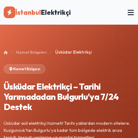
İstanbul
Elektrikçi
/
Hizmet Bölgeleri
/
Üsküdar Elektrikçi
Hizmet Bölgesi
Üsküdar Elektrikçi – Tarihi
Yarımadadan Bulgurlu'ya 7/24
Destek
Üsküdar acil elektrikçi hizmeti! Tarihi yalılardan modern sitelere,
Kuzguncuk'tan Bulgurlu'ya kadar tüm bölgede elektrik arıza
tespiti, tesisat yenileme ve montaj hizmetleri.