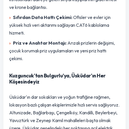
ve krone bağlantısı.
Sıfırdan Data Hattı Çekimi:
Ofisler ve evler için
yüksek hızlı veri aktarımı sağlayan CAT6 kablolama
hizmeti.
Priz ve Anahtar Montajı:
Arızalı prizlerin değişimi,
çocuk korumalı priz uygulamaları ve yeni priz hattı
çekimi.
Kuzguncuk'tan Bulgurlu'ya, Üsküdar'ın Her
Köşesindeyiz
Üsküdar'ın dar sokakları ve yoğun trafiğine rağmen,
lokasyon bazlı çalışan ekiplerimizle hızlı servis sağlıyoruz.
Altunizade, Bağlarbaşı, Çengelköy, Kandilli, Beylerbeyi,
Yavuztürk ve Zeynep Kamil mahalleleri başta olmak
üzere, Üsküdar genelindeki her noktasına acil elektrik